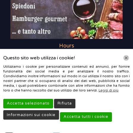
Hours
Questo sito web utilizza i cookie!
Lunedì : 5:00 PM – 10:30 PM
Martedì : 5:00 PM – 10:30 PM
Utilizziamo i cookie per personalizzare contenuti ed annunci, per fornire
funzionalità dei social media e per analizzare il nostro traffico.
Mercoledì : Chiuso
Condividiamo inoltre informazioni sul modo in cui utilizza il nostro sito con i
Giovedì : 5:00 PM – 10:30 PM
nostri partner che si occupano di analisi dei dati web, pubblicità e social
Venerdì : 5:00 PM – 10:30 PM
media, i quali potrebbero combinarle con altre informazioni che ha fornito
loro o che hanno raccolto dal suo utilizzo dei loro servizi.
Leggi di più
Sabato : 5:00 PM – 10:30 PM
Domenica : 5:00 PM – 10:30 PM
Accetta selezionato
Rifiuta
Informazioni sui cookie
Accetta tutti i cookie