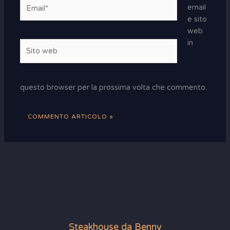
Email*
email
e sito
web
in
Sito
web
questo browser per la prossima volta che commento.
Steakhouse da Benny