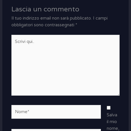
Lascia un commento
Il tuo indirizzo email non sarà pubblicato.
I campi
obbligatori sono contrassegnati
*
Scrivi
qui..
Nome*
Salva
il mio
nome,