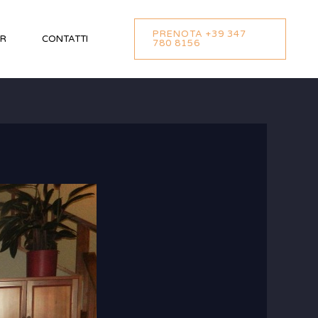
PRENOTA +39 347
UR
CONTATTI
780 8156