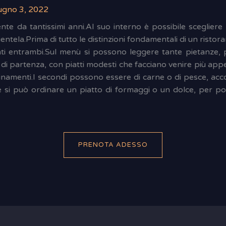
ugno 3, 2022
ente da tantissimi anni.Al suo interno è possibile scegliere 
entela.Prima di tutto le distinzioni fondamentali di un ristor
ti entrambi.Sul menù si possono leggere tante pietanze, 
to di partenza, con piatti modesti che facciano venire più appe
bbinamenti.I secondi possono essere di carne o di pesce, a
 si può ordinare un piatto di formaggi o un dolce, per poi
PRENOTA ADESSO