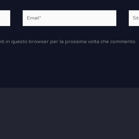
Email*
Sito
web
 web in questo browser per la prossima volta che commento.