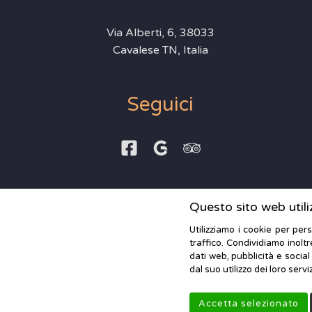
Via Alberti, 6, 38033
Cavalese TN, Italia
Seguici
Questo sito web utili
Utilizziamo i cookie per per
traffico. Condividiamo inoltr
dati web, pubblicità e socia
dal suo utilizzo dei loro serviz
Creato da
Local Web – Agenzia Web
Accetta selezionato