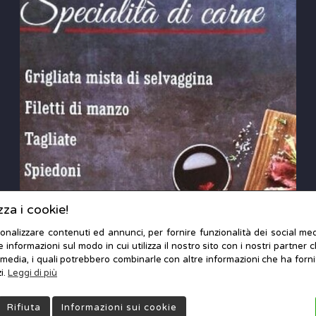
zza i cookie!
sonalizzare contenuti ed annunci, per fornire funzionalità dei social med
e informazioni sul modo in cui utilizza il nostro sito con i nostri partner 
l media, i quali potrebbero combinarle con altre informazioni che ha forn
i.
Leggi di più
 Marketing Milano
Copyrights © 2022 Ristorante Steakhouse da Benny - P. IVA 01
Rifiuta
Informazioni sui cookie