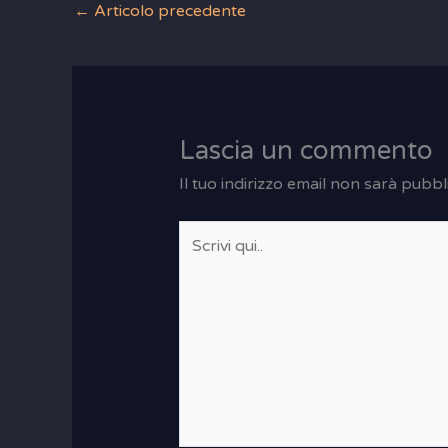
←
Articolo precedente
Lascia un commento
Il tuo indirizzo email non sarà pubbl
Scrivi
qui..